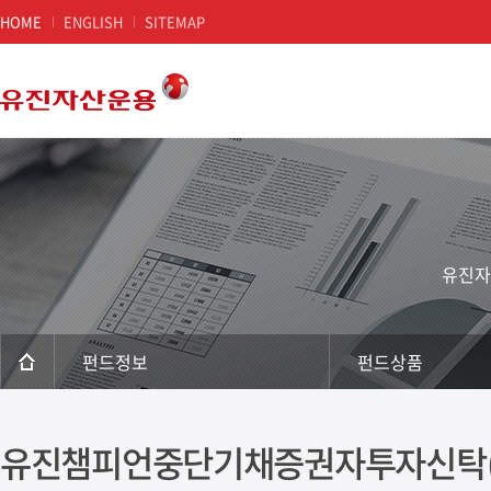
HOME
ENGLISH
SITEMAP
본문 영역
현재 문서 위치
유진자
펀드정보
펀드상품
유진챔피언중단기채증권자투자신탁(